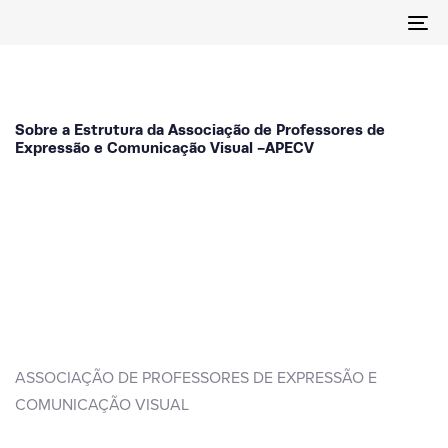
Skip
Skip
To
links
to
nav
primary
navigation
Skip
Sobre a Estrutura da Associação de Professores de
to
Expressão e Comunicação Visual -APECV
content
ASSOCIAÇÃO DE PROFESSORES DE EXPRESSÃO E
COMUNICAÇÃO VISUAL